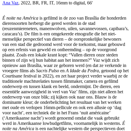
Ana Vaz
, 2022, BR, FR, IT, 16mm to digital, 66'
É noite na América
is gefilmd in de zoo van Brasília die honderden
dierensoorten herbergt die gered werden in de stad
(reuzenmiereneters, manenwolven, uilen, savannevossen, capibara’s,
caracara’s). De film is een omgekeerde etnografie die het niet-
menselijke perspectief van dieren – de oorspronkelijke bewoners
van een stad die gedroomd werd voor de toekomst, maar gebouwd
op een erfenis van geweld en ontheemding – op de voorgrond
plaatst. Zoals een lokale krant kopt: “Vallen dieren onze steden
binnen of zijn wij hun habitat aan het innemen?” Vaz wijdt zich
opnieuw aan Brasília, waar ze geboren werd (en dat ze verkende in
vroegere films als
Sacris Pulso
en
A Idade da Pedra
, getoond op het
Courtisane festival in 2022), en zet haar project verder waarbij ze de
traditionele machtsrelaties tussen filmmaker, camera en gefilmd
onderwerp en tussen klank en beeld, ondermijnt. De dieren, een
essentiële aanwezigheid in veel van Vaz’ films, zijn niet alleen het
onderwerp van onze blik; zij kijken ook naar ons. Blauw is de
dominante kleur; de onderbelichting het resultaat van het werken
met oude en verlopen 16mm-pellicule en ook een allusie op ‘dag
voor nacht’, een techniek die in het Frans ‘nuit américaine’
(‘Amerikaanse nacht’) wordt genoemd omdat die vaak gebruikt
werd in Amerikaanse lowbudgetfilms, voornamelijk in westerns.
É
noite na América
is een nachtelijke western die perspectieven doet