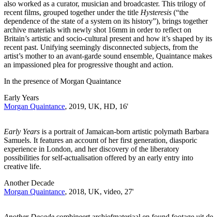
also worked as a curator, musician and broadcaster. This trilogy of
recent films, grouped together under the title
Hysteresis
(“the
dependence of the state of a system on its history”), brings together
archive materials with newly shot 16mm in order to reflect on
Britain’s artistic and socio-cultural present and how it’s shaped by its
recent past. Unifying seemingly disconnected subjects, from the
artist’s mother to an avant-garde sound ensemble, Quaintance makes
an impassioned plea for progressive thought and action.
In the presence of Morgan Quaintance
Early Years
Morgan Quaintance
, 2019, UK, HD, 16'
Early Years
is a portrait of Jamaican-born artistic polymath Barbara
Samuels. It features an account of her first generation, diasporic
experience in London, and her discovery of the liberatory
possibilities for self-actualisation offered by an early entry into
creative life.
Another Decade
Morgan Quaintance
, 2018, UK, video, 27'
Another Decade
combineert archiefmateriaal en found footage uit de