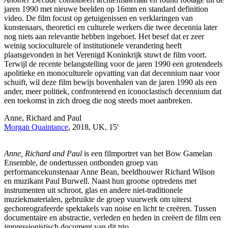
jaren 1990 met nieuwe beelden op 16mm en standard definition
video. De film focust op getuigenissen en verklaringen van
kunstenaars, theoretici en culturele werkers die twee decennia later
nog niets aan relevantie hebben ingeboet. Het besef dat er zeer
weinig socioculturele of institutionele verandering heeft
plaatsgevonden in het Verenigd Koninkrijk stuwt de film voort.
Terwijl de recente belangstelling voor de jaren 1990 een grotendeels
apolitieke en monoculturele opvatting van dat decennium naar voor
schuift, wil deze film bewijs bovenhalen van de jaren 1990 als een
ander, meer politiek, confronterend en iconoclastisch decennium dat
een toekomst in zich droeg die nog steeds moet aanbreken.
Anne, Richard and Paul
Morgan Quaintance
, 2018, UK, 15'
Anne, Richard and Paul
is een filmportret van het Bow Gamelan
Ensemble, de ondertussen ontbonden groep van
performancekunstenaar Anne Bean, beeldhouwer Richard Wilson
en muzikant Paul Burwell. Naast hun grootse optredens met
instrumenten uit schroot, glas en andere niet-traditionele
muziekmaterialen, gebruikte de groep vuurwerk om uiterst
gechoreografeerde spektakels van noise en licht te creëren. Tussen
documentaire en abstractie, verleden en heden in creëert de film een
impressionistisch document van dit trio.