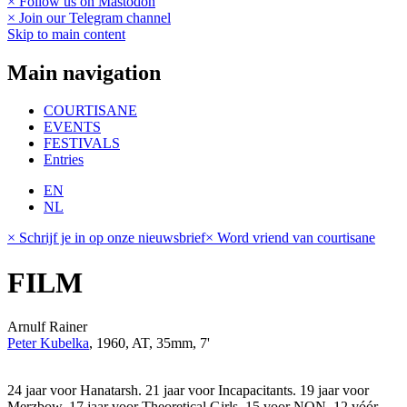
× Follow us on Mastodon
× Join our Telegram channel
Skip to main content
Main navigation
COURTISANE
EVENTS
FESTIVALS
Entries
EN
NL
× Schrijf je in op onze nieuwsbrief
× Word vriend van courtisane
FILM
Arnulf Rainer
Peter Kubelka
, 1960, AT, 35mm, 7'
24 jaar voor Hanatarsh. 21 jaar voor Incapacitants. 19 jaar voor
Merzbow. 17 jaar voor Theoretical Girls. 15 voor NON. 12 vóór