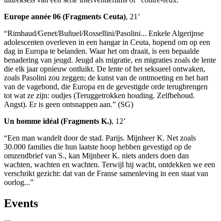
Europe année 06 (Fragments Ceuta)
, 21’
“Rimbaud/Genet/Buñuel/Rossellini/Pasolini... Enkele Algerijnse
adolescenten overleven in een hangar in Ceuta, hopend om op een
dag in Europa te belanden. Waar het om draait, is een bepaalde
benadering van jeugd. Jeugd als migratie, en migraties zoals de lente
die elk jaar opnieuw ontluikt. De lente of het seksueel ontwaken,
zoals Pasolini zou zeggen; de kunst van de ontmoeting en het hart
van de vagebond, die Europa en de gevestigde orde terugbrengen
tot wat ze zijn: oudjes (Teruggetrokken houding. Zelfbehoud.
Angst). Er is geen ontsnappen aan.” (SG)
Un homme idéal (Fragments K.)
, 12’
“Een man wandelt door de stad. Parijs. Mijnheer K. Net zoals
30.000 families die hun laatste hoop hebben gevestigd op de
omzendbrief van S., kan Mijnheer K. niets anders doen dan
wachten, wachten en wachten. Terwijl hij wacht, ontdekken we een
verschrikt gezicht: dat van de Franse samenleving in een staat van
oorlog...”
Events