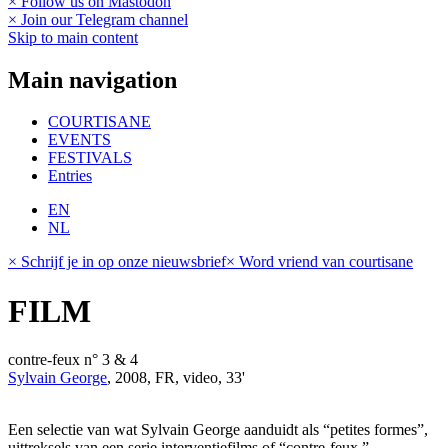
× Follow us on Mastodon
× Join our Telegram channel
Skip to main content
Main navigation
COURTISANE
EVENTS
FESTIVALS
Entries
EN
NL
× Schrijf je in op onze nieuwsbrief
× Word vriend van courtisane
FILM
contre-feux n° 3 & 4
Sylvain George
, 2008, FR, video, 33'
Een selectie van wat Sylvain George aanduidt als “petites formes”,
uittreksels van een serie interventiefilms of “contre-feux.”