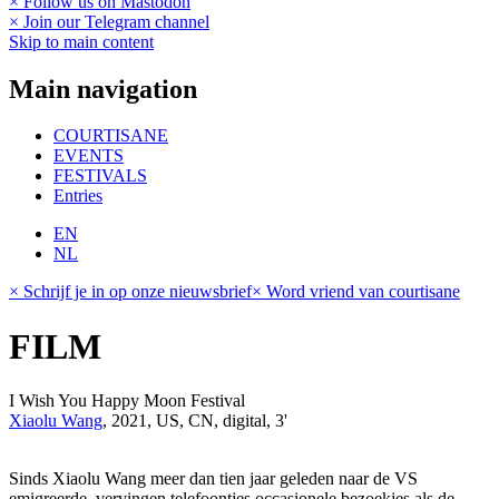
× Follow us on Mastodon
× Join our Telegram channel
Skip to main content
Main navigation
COURTISANE
EVENTS
FESTIVALS
Entries
EN
NL
× Schrijf je in op onze nieuwsbrief
× Word vriend van courtisane
FILM
I Wish You Happy Moon Festival
Xiaolu Wang
, 2021, US, CN, digital, 3'
Sinds Xiaolu Wang meer dan tien jaar geleden naar de VS
emigreerde, vervingen telefoontjes occasionele bezoekjes als de