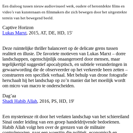
Een dialoog tussen nieuw audiovisueel werk, oudere of herontdekte films en
video’s van kunstenaars en filmmakers die zich bewegen door het uitgestrekte
terrein van het bewegend beeld.
Captive Horizon
Lukas Marxt
, 2015, AT, DE, HD, 15'
Deze ruimtelijke thriller balanceert op de delicate grens tussen
realiteit en illusie. De favoriete motieven van Lukas Marxt – dorre
landschappen, ogenschijnlijk onaangeroerd door mensen, maar
tegelijkertijd suggestief apocalyptisch, en subtiele veranderingen in
gewaarwording die de observeerder op het verkeerde been zetten –
construeren een specifiek verhaal. Met behulp van drone fotografie
herschaalt hij het landschap op zo’n manier dat het moeilijk wordt
om micro van macro te onderscheiden.
Dag’aa
Shadi Habib Allah
, 2016, PS, HD, 19'
Een mysterieuze rit door het verlaten landschap van het schiereiland
Sinaï onder leiding van een groep handeldrijvende bedoeïenen.
Habib Allah volgt hen over de grenzen van de militaire
controleposten, naar een woestijn die politiek, economisch en