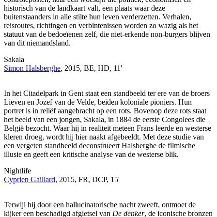
historisch van de landkaart valt, een plaats waar deze
buitenstaanders in alle stilte hun leven verderzetten. Verhalen,
reisroutes, richtingen en verbintenissen worden zo wazig als het
statuut van de bedoeïenen zelf, die niet-erkende non-burgers blijven
van dit niemandsland.
Sakala
Simon Halsberghe
, 2015, BE, HD, 11'
In het Citadelpark in Gent staat een standbeeld ter ere van de broers
Lieven en Jozef van de Velde, beiden koloniale pioniers. Hun
portret is in reliëf aangebracht op een rots. Bovenop deze rots staat
het beeld van een jongen, Sakala, in 1884 de eerste Congolees die
België bezocht. Waar hij in realiteit meteen Frans leerde en westerse
kleren droeg, wordt hij hier naakt afgebeeldt. Met deze studie van
een vergeten standbeeld deconstrueert Halsberghe de filmische
illusie en geeft een kritische analyse van de westerse blik.
Nightlife
Cyprien Gaillard
, 2015, FR, DCP, 15'
Terwijl hij door een hallucinatorische nacht zweeft, ontmoet de
kijker een beschadigd afgietsel van
De denker
, de iconische bronzen